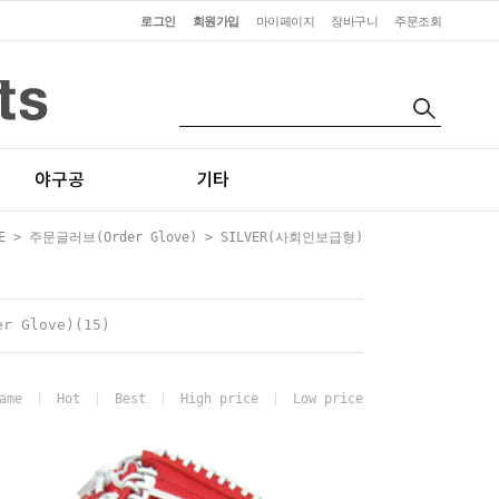
로그인
회원가입
마이페이지
장바구니
주문조회
야구공
기타
E
>
주문글러브(Order Glove)
>
SILVER(사회인보급형)
 Glove)(15)
ame
Hot
Best
High price
Low price