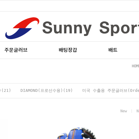
주문글러브
배팅장갑
배트
HOM
(21)
DIAMOND(프로선수용)(19)
미국 수출용 주문글러브(Order
New
N