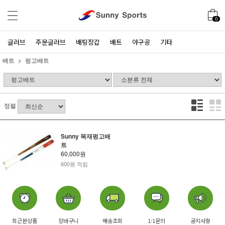
0
글러브
주문글러브
배팅장갑
배트
야구공
기타
배트
펑고배트
정렬
Sunny 목재펑고배
트
60,000원
600원 적립
최근본상품
장바구니
배송조회
1:1문의
공지사항